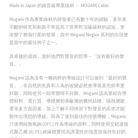
Made in Japan 的錄音級專業線材 － MOGAMI Cable
Mogami 作為專業線材的研發者已有數十年的經驗，多年來
不斷的研究和創新不單提高了世界對頂級線材的認知，更
改變了整個行業的發展，其中 Mogami Neglex 系列的出現便
是當中的最佳例子之一。
其卓越的成就，源於他們對聲音的哲學 – 「沒有最好的聲
音。」
Mogami 認為沒有一種純粹的導線設計可以做到「最好的聲
音」，非自然的失真和人為的改變必然會導致某些頻率更
好聽，同時使另一頻率變得不好聽。Mogami 認為要綜合導
體材料、電介質、導體層和屏蔽層的幾何結構、隔熱層硬
度等多方面因素，加上了解不同情況下對聲音的高求才能
製作出理想的導線。而為了達到最佳的信號傳輸，Mogami
只使用純無氧銅 (OFC) 作為導線的原料，同時使用交錯連接
式聚乙烯 (XLPE) 絕緣體實現高誘電性的強度並保持良好的