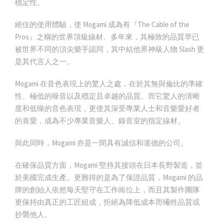
穩定性。
絕佳的使用體驗，使 Mogami 成為有『The Cable of the
Pros』之稱的世界頂級線材。多年來，其極致的品質早已
被世界不同的頂尖樂手認同，其中結他界神級人物 Slash 更
是其代言人之一。
Mogami 在音色表現上的驚人之處，在於其無與倫比的準確
性、極低的噪音以及穩定且卓越的品質。而它驚人的清晰
度和低噪的音色表現，更使其深受專業人士和音樂愛好者
的喜愛，成為不少專業音樂人、錄音室的指定線材。
與此同時，Mogami 亦是一間具有誠信和道德的公司。
在確保品質方面，Mogami 堅持其接頭在日本長野製造，並
於美國完成生產。更難得的是為了保證品質，Mogami 的品
牌的創始人依然每天堅守在工作崗位上，而且其製作團隊
更保持由真正的工匠組成，拒絕為降低成本而犧牲品質或
抄襲他人。