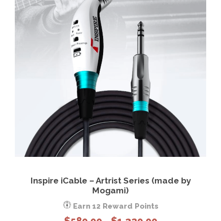
Inspire iCable – Artrist Series (made by
Mogami)
Earn 12 Reward Points
P
$
580.00
$
1,320.00