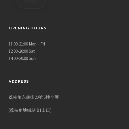
註冊/登入
u
g
h
$
OPENING HOURS
1
,
11:00-21:00 Mon – Fri
1
12:00-20:00 Sat
8
14:00-20:00 Sun
0
.
0
ADDRESS
0
荔枝角永康街20號 5樓全層
(荔枝角地鐵站 B1出口)