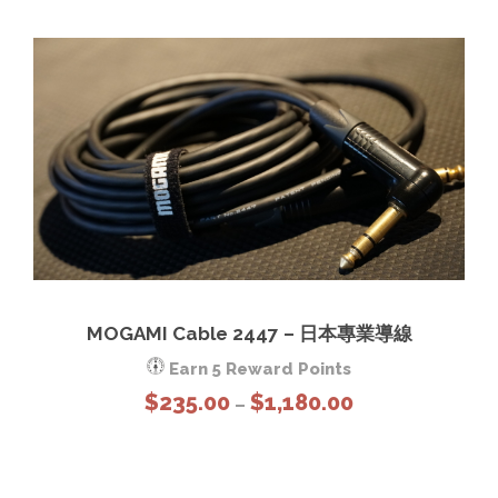
i
h
c
r
e
o
r
u
a
g
n
h
g
$
e
1
:
,
$
3
2
2
3
0
MOGAMI Cable 2447 – 日本專業導線
5
.
.
Earn 5 Reward Points
0
0
P
$
235.00
$
1,180.00
–
0
0
r
t
i
h
c