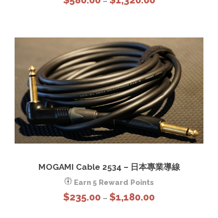
–
r
i
c
e
r
a
n
g
e
:
$
5
8
MOGAMI Cable 2534 – 日本專業導線
0
.
Earn 5 Reward Points
0
P
$
235.00
$
1,180.00
–
0
r
t